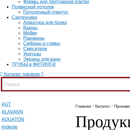
Формы для тротуарной плитки
Подвесной потолок
Потолочный плинтус
Сантехника
Арматура для бачка
Ванны
Мойки
Раковины
Сифоны и сливы
Смесители
Унитазы
Экраны для ванн
ТРУБЫ и ФИТИНГИ
Каталог товаров
AGT
Главная
/
Каталог
/
Произво
ALAVANN
Продук
AQUATON
Ardente