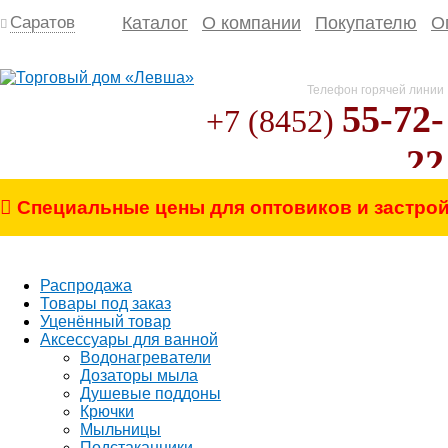
Саратов
Каталог
О компании
Покупателю
О
Телефон горячей линии
55-72-
+7 (8452)
22
письмо директору
Специальные цены для оптовиков и застро
Распродажа
Товары под заказ
Уценённый товар
Аксессуары для ванной
Водонагреватели
Дозаторы мыла
Душевые поддоны
Крючки
Мыльницы
Подстаканники