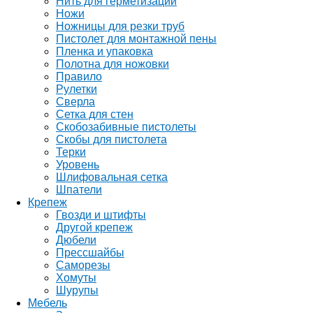
Нить для герметизации
Ножи
Ножницы для резки труб
Пистолет для монтажной пены
Пленка и упаковка
Полотна для ножовки
Правило
Рулетки
Сверла
Сетка для стен
Скобозабивные пистолеты
Скобы для пистолета
Терки
Уровень
Шлифовальная сетка
Шпатели
Крепеж
Гвозди и штифты
Другой крепеж
Дюбели
Прессшайбы
Саморезы
Хомуты
Шурупы
Мебель