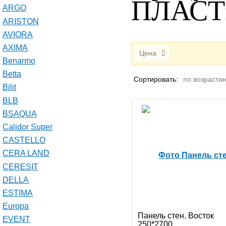
ПЛАСТ
ARGO
ARISTON
AVIORA
AXIMA
Цена
Benarmo
Betta
Сортировать:
по возраста
Bilit
BLB
BSAQUA
Calidor Super
CASTELLO
CERA LAND
CERESIT
DELLA
ESTIMA
Europa
Панель стен. Восток
EVENT
250*2700