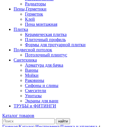
Радиаторы
Пены,Герметики
Герметик
Клей
Пена монтажная
Плитка
Керамическая плитка
Плиточный профиль
Формы для тротуарной плитки
Подвесной потолок
Потолочный плинтус
Сантехника
Арматура для бачка
Ванны
Мойки
Раковины
Сифоны и сливы
Смесители
Унитазы
Экраны для ванн
ТРУБЫ и ФИТИНГИ
Каталог товаров
найти
Главная
Каталог
Инструмент
Пленка и упаковка
/
/
/
4