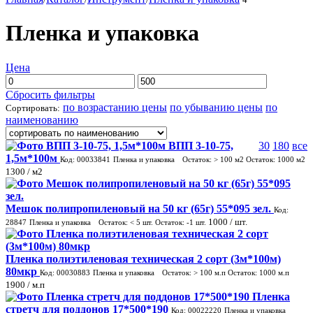
Пленка и упаковка
Цена
Сбросить фильтры
по возрастанию цены
по убыванию цены
по
Сортировать:
наименованию
ВПП 3-10-75,
30
180
все
1,5м*100м
Код: 00033841
Пленка и упаковка
Остаток:
> 100
м2
Остаток:
1000
м2
1300
/ м2
Мешок полипропиленовый на 50 кг (65г) 55*095 зел.
Код:
1000
/ шт.
28847
Пленка и упаковка
Остаток:
< 5
шт.
Остаток:
-1
шт.
Пленка полиэтиленовая техническая 2 сорт (3м*100м)
80мкр
Код: 00030883
Пленка и упаковка
Остаток:
> 100
м.п
Остаток:
1000
м.п
1900
/ м.п
Пленка
стретч для поддонов 17*500*190
Код: 00022220
Пленка и упаковка