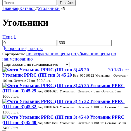
найти
Главная
Каталог
Угольники
/
/
/
45
Угольники
Цена
Сбросить фильтры
по возрастанию цены
по убыванию цены
по
Сортировать:
наименованию
30
180
все
Угольник PPRC (ПП тип 3) 45 20
Код: 00016622
Угольники
Остаток:
<
700
/ шт.
100
шт.
Остаток:
77
шт.
Угольник PPRC
(ПП тип 3) 45 25
Код: 00016623
Угольники
Остаток:
< 5
шт.
Остаток:
3
шт.
1000
/ шт.
Угольник PPRC
(ПП тип 3) 45 32
Код: 00016624
Угольники
Остаток:
> 100
шт.
Остаток:
136
шт.
1300
/ шт.
Угольник PPRC
(ПП тип 3) 45 40
Код: 00034542
Угольники
Остаток:
< 100
шт.
Остаток:
35
шт.
3400
/ шт.