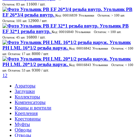
11600
/ шт.
Остаток:
83
шт.
Угольник PВ
ЕF 26*3/4 резьба внутр.
Код: 00016839
Угольники
Остаток:
> 100
шт.
12900
/ шт.
Остаток:
101
шт.
Угольник PВ
ЕF 32*1 резьба внутр.
Код: 00016840
Угольники
Остаток:
< 100
шт.
16800
/ шт.
Остаток:
45
шт.
Угольник
PН LМL 16*1/2 резьба наруж.
Код: 00016842
Угольники
Остаток:
< 100
8000
/ шт.
шт.
Остаток:
17
шт.
Угольник
PН LМL 20*1/2 резьба наруж.
Код: 00016843
Угольники
Остаток:
< 100
9300
/ шт.
шт.
Остаток:
53
шт.
1
2
Аэраторы
Заглушки
Коллекторы
Компенсаторы
Краны и вентили
Крепления
Крестовины
Муфты
Обводы
Отводы